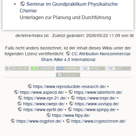
Seminar im Grundpraktikum Physikalische
Chemie
Unterlagen zur Planung und Durchführung
de/lehre/index.txt
· Zuletzt geändert:
2026/05/22 11:09
von
till
Falls nicht anders bezeichnet, ist der Inhalt dieses Wikis unter der
folgenden Lizenz veröffentlicht:
CC Attribution-Noncommercial-
Share Alike 4.0 International
https://www.reproducible-research.de/
•
https://www.aspecd.de/
•
https://www.labinform.de/
https://www.epr-21.de/
•
https://www.trepr.de/
•
https://www.cwepr.de/
•
https://www.uvvispy.de/
https://www.eprfit.de/
•
https://www.spinpy.de/
•
https://www.fitpy.de/
https://www.orgphot.de/
•
https://www.cryptochrom.de/