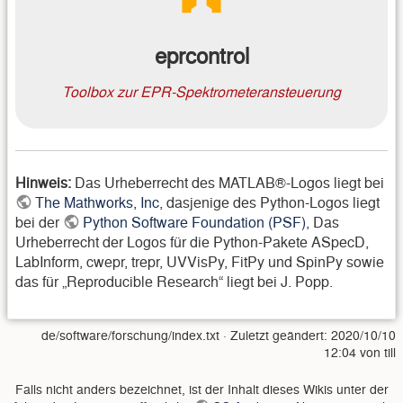
eprcontrol
Toolbox zur EPR-Spektrometeransteuerung
Hinweis:
Das Urheberrecht des MATLAB®-Logos liegt bei
The Mathworks, Inc
, dasjenige des Python-Logos liegt
bei der
Python Software Foundation (PSF)
, Das
Urheberrecht der Logos für die Python-Pakete ASpecD,
LabInform, cwepr, trepr, UVVisPy, FitPy und SpinPy sowie
das für „Reproducible Research“ liegt bei J. Popp.
de/software/forschung/index.txt
· Zuletzt geändert:
2020/10/10
12:04
von
till
Falls nicht anders bezeichnet, ist der Inhalt dieses Wikis unter der