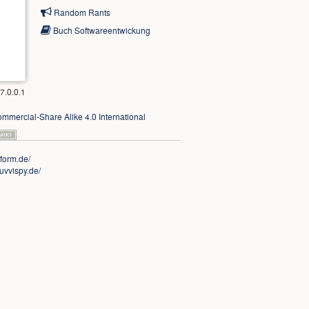
Random Rants
Buch Softwareentwickung
7.0.0.1
mmercial-Share Alike 4.0 International
nform.de/
uvvispy.de/