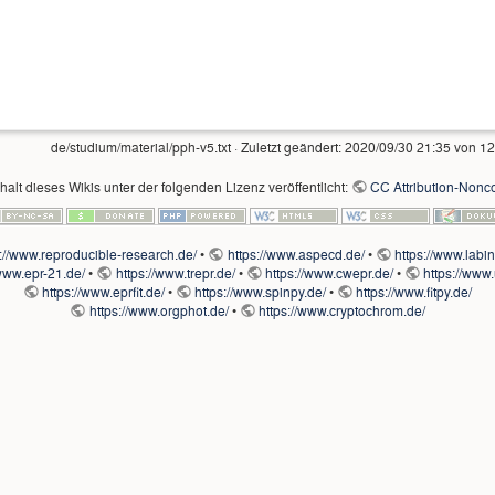
de/studium/material/pph-v5.txt
· Zuletzt geändert:
2020/09/30 21:35
von
12
nhalt dieses Wikis unter der folgenden Lizenz veröffentlicht:
CC Attribution-Nonco
s://www.reproducible-research.de/
•
https://www.aspecd.de/
•
https://www.labi
/www.epr-21.de/
•
https://www.trepr.de/
•
https://www.cwepr.de/
•
https://www.
https://www.eprfit.de/
•
https://www.spinpy.de/
•
https://www.fitpy.de/
https://www.orgphot.de/
•
https://www.cryptochrom.de/