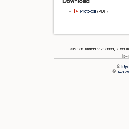
Download
Protokoll
(PDF)
Falls nicht anders bezeichnet, ist der I
http
https:/