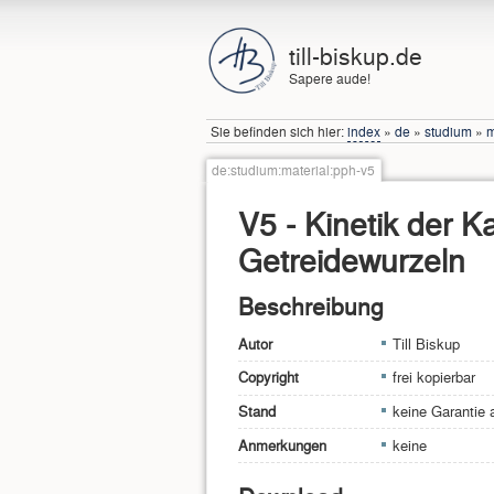
till-biskup.de
Sapere aude!
Sie befinden sich hier:
index
»
de
»
studium
»
m
de:studium:material:pph-v5
V5 - Kinetik der 
Getreidewurzeln
Beschreibung
Autor
Till Biskup
Copyright
frei kopierbar
Stand
keine Garantie a
Anmerkungen
keine