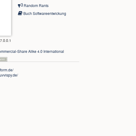
Random Rants
Buch Softwareentwickung
7.0.0.1
mmercial-Share Alike 4.0 International
nform.de/
uvvispy.de/