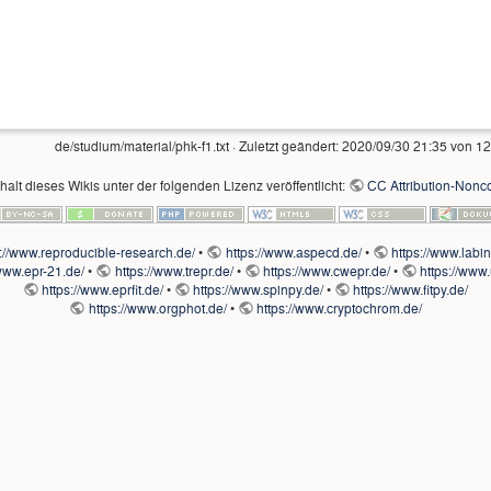
de/studium/material/phk-f1.txt
· Zuletzt geändert:
2020/09/30 21:35
von
12
nhalt dieses Wikis unter der folgenden Lizenz veröffentlicht:
CC Attribution-Nonco
s://www.reproducible-research.de/
•
https://www.aspecd.de/
•
https://www.labi
/www.epr-21.de/
•
https://www.trepr.de/
•
https://www.cwepr.de/
•
https://www.
https://www.eprfit.de/
•
https://www.spinpy.de/
•
https://www.fitpy.de/
https://www.orgphot.de/
•
https://www.cryptochrom.de/