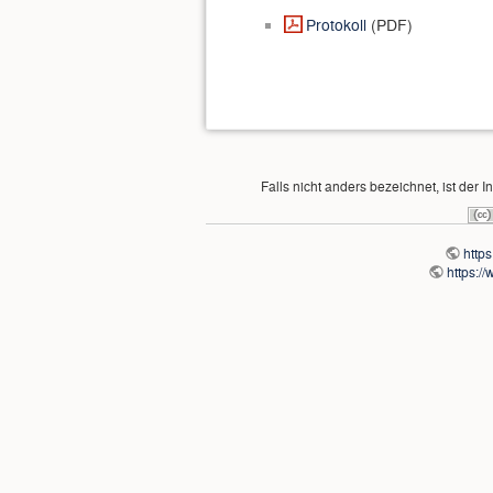
Protokoll
(PDF)
Falls nicht anders bezeichnet, ist der I
http
https:/