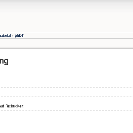
aterial
»
phk-f1
ung
uf Richtigkeit