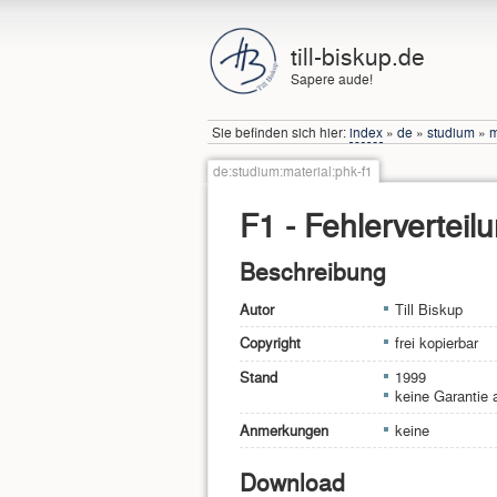
till-biskup.de
Sapere aude!
Sie befinden sich hier:
index
»
de
»
studium
»
m
de:studium:material:phk-f1
F1 - Fehlerverteil
Beschreibung
Autor
Till Biskup
Copyright
frei kopierbar
Stand
1999
keine Garantie a
Anmerkungen
keine
Download