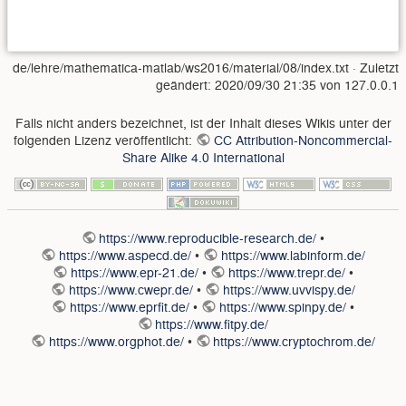
de/lehre/mathematica-matlab/ws2016/material/08/index.txt
· Zuletzt
geändert:
2020/09/30 21:35
von
127.0.0.1
Falls nicht anders bezeichnet, ist der Inhalt dieses Wikis unter der
folgenden Lizenz veröffentlicht:
CC Attribution-Noncommercial-
Share Alike 4.0 International
https://www.reproducible-research.de/
•
https://www.aspecd.de/
•
https://www.labinform.de/
https://www.epr-21.de/
•
https://www.trepr.de/
•
https://www.cwepr.de/
•
https://www.uvvispy.de/
https://www.eprfit.de/
•
https://www.spinpy.de/
•
https://www.fitpy.de/
https://www.orgphot.de/
•
https://www.cryptochrom.de/