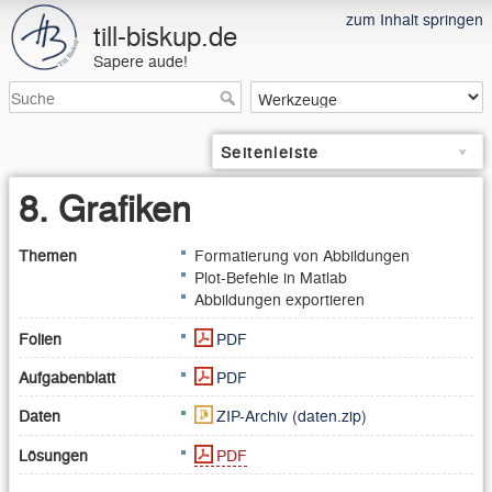
zum Inhalt springen
till-biskup.de
Sapere aude!
Seitenleiste
8. Grafiken
Themen
Formatierung von Abbildungen
Plot-Befehle in Matlab
Abbildungen exportieren
Folien
PDF
Aufgabenblatt
PDF
Daten
ZIP-Archiv (daten.zip)
Lösungen
PDF