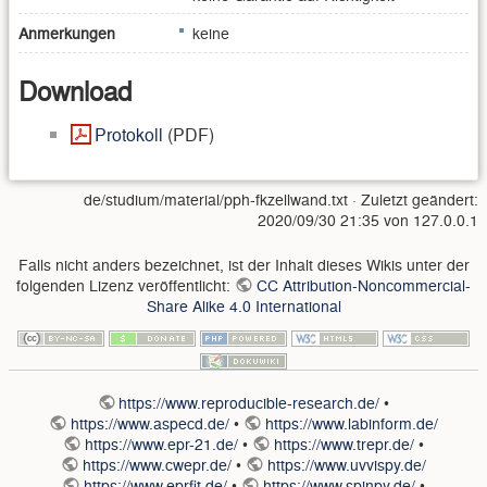
Anmerkungen
keine
Download
Protokoll
(PDF)
de/studium/material/pph-fkzellwand.txt
· Zuletzt geändert:
2020/09/30 21:35
von
127.0.0.1
Falls nicht anders bezeichnet, ist der Inhalt dieses Wikis unter der
folgenden Lizenz veröffentlicht:
CC Attribution-Noncommercial-
Share Alike 4.0 International
https://www.reproducible-research.de/
•
https://www.aspecd.de/
•
https://www.labinform.de/
https://www.epr-21.de/
•
https://www.trepr.de/
•
https://www.cwepr.de/
•
https://www.uvvispy.de/
https://www.eprfit.de/
•
https://www.spinpy.de/
•