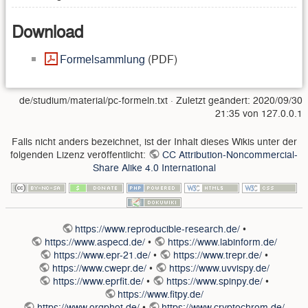
Download
Formelsammlung
(PDF)
de/studium/material/pc-formeln.txt
· Zuletzt geändert:
2020/09/30
21:35
von
127.0.0.1
Falls nicht anders bezeichnet, ist der Inhalt dieses Wikis unter der
folgenden Lizenz veröffentlicht:
CC Attribution-Noncommercial-
Share Alike 4.0 International
https://www.reproducible-research.de/
•
https://www.aspecd.de/
•
https://www.labinform.de/
https://www.epr-21.de/
•
https://www.trepr.de/
•
https://www.cwepr.de/
•
https://www.uvvispy.de/
https://www.eprfit.de/
•
https://www.spinpy.de/
•
https://www.fitpy.de/
https://www.orgphot.de/
•
https://www.cryptochrom.de/