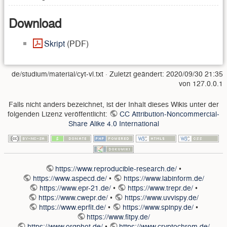
Download
Skript
(PDF)
de/studium/material/cyt-vl.txt
· Zuletzt geändert:
2020/09/30 21:35
von
127.0.0.1
Falls nicht anders bezeichnet, ist der Inhalt dieses Wikis unter der
folgenden Lizenz veröffentlicht:
CC Attribution-Noncommercial-
Share Alike 4.0 International
https://www.reproducible-research.de/
•
https://www.aspecd.de/
•
https://www.labinform.de/
https://www.epr-21.de/
•
https://www.trepr.de/
•
https://www.cwepr.de/
•
https://www.uvvispy.de/
https://www.eprfit.de/
•
https://www.spinpy.de/
•
https://www.fitpy.de/
https://www.orgphot.de/
•
https://www.cryptochrom.de/