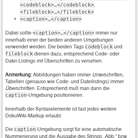
,
<codeblock>…</codeblock>
<fileblock>…</fileblock>
<caption>…</caption>
Dabei sollte
immer nur
<caption>…</caption>
innerhalb einer der beiden anderen Umgebungen
verwendet werden. Die beiden Tags
und
codeblock
dienen dazu, entsprechend Code- oder
fileblock
Datei-Listings mit Überschriften zu versehen.
Anmerkung:
Abbildungen haben immer
Unter
schriften,
Tabellen (genauso wie Code- und Dateilistings) immer
Über
schriften. Entsprechend muß man dann die
-Umgebung positionieren.
caption
Innerhalb der Syntaxelemente ist fast jedes weitere
DokuWiki-Markup erlaubt.
Die
-Umgebung sorgt für eine automatische
caption
Nummerierung und die Ausgabe des Strings „Abb.“ bzw.