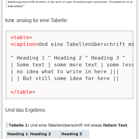
bzw. analog für eine Tabelle:
<table
>
<caption
>
Und eine Tabellenüberschrift mit
^ Heading 1 ^ Heading 2 ^ Heading 3 ^

| Some text | some more text | some less t
| no idea what to write in here |||

| | But still some idea for here ||

</table
>
Und das Ergebnis: