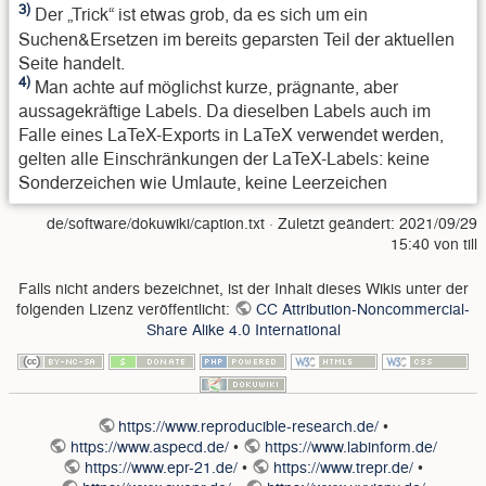
3)
Der „Trick“ ist etwas grob, da es sich um ein
Suchen&Ersetzen im bereits geparsten Teil der aktuellen
Seite handelt.
4)
Man achte auf möglichst kurze, prägnante, aber
aussagekräftige Labels. Da dieselben Labels auch im
Falle eines LaTeX-Exports in LaTeX verwendet werden,
gelten alle Einschränkungen der LaTeX-Labels: keine
Sonderzeichen wie Umlaute, keine Leerzeichen
de/software/dokuwiki/caption.txt
· Zuletzt geändert:
2021/09/29
15:40
von
till
Falls nicht anders bezeichnet, ist der Inhalt dieses Wikis unter der
folgenden Lizenz veröffentlicht:
CC Attribution-Noncommercial-
Share Alike 4.0 International
https://www.reproducible-research.de/
•
https://www.aspecd.de/
•
https://www.labinform.de/
https://www.epr-21.de/
•
https://www.trepr.de/
•