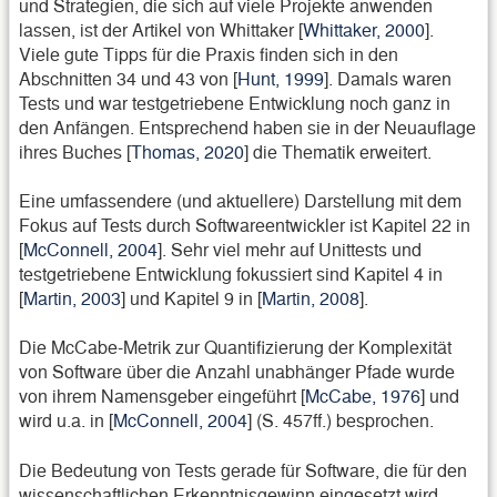
und Strategien, die sich auf viele Projekte anwenden
lassen, ist der Artikel von Whittaker [
Whittaker, 2000
].
Viele gute Tipps für die Praxis finden sich in den
Abschnitten 34 und 43 von [
Hunt, 1999
]. Damals waren
Tests und war testgetriebene Entwicklung noch ganz in
den Anfängen. Entsprechend haben sie in der Neuauflage
ihres Buches [
Thomas, 2020
] die Thematik erweitert.
Eine umfassendere (und aktuellere) Darstellung mit dem
Fokus auf Tests durch Softwareentwickler ist Kapitel 22 in
[
McConnell, 2004
]. Sehr viel mehr auf Unittests und
testgetriebene Entwicklung fokussiert sind Kapitel 4 in
[
Martin, 2003
] und Kapitel 9 in [
Martin, 2008
].
Die McCabe-Metrik zur Quantifizierung der Komplexität
von Software über die Anzahl unabhänger Pfade wurde
von ihrem Namensgeber eingeführt [
McCabe, 1976
] und
wird u.a. in [
McConnell, 2004
] (S. 457ff.) besprochen.
Die Bedeutung von Tests gerade für Software, die für den
wissenschaftlichen Erkenntnisgewinn eingesetzt wird,