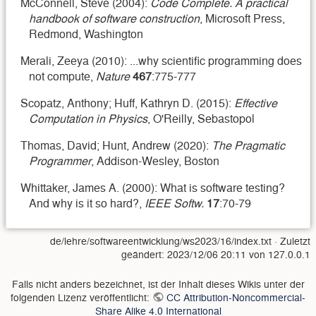
McConnell, Steve (2004):
Code Complete. A practical
handbook of software construction
, Microsoft Press,
Redmond, Washington
Merali, Zeeya (2010): ...why scientific programming does
not compute,
Nature
467
:775-777
Scopatz, Anthony; Huff, Kathryn D. (2015):
Effective
Computation in Physics
, O'Reilly, Sebastopol
Thomas, David; Hunt, Andrew (2020):
The Pragmatic
Programmer
, Addison-Wesley, Boston
Whittaker, James A. (2000): What is software testing?
And why is it so hard?,
IEEE Softw.
17
:70-79
de/lehre/softwareentwicklung/ws2023/16/index.txt
· Zuletzt
geändert:
2023/12/06 20:11
von
127.0.0.1
Falls nicht anders bezeichnet, ist der Inhalt dieses Wikis unter der
folgenden Lizenz veröffentlicht:
CC Attribution-Noncommercial-
Share Alike 4.0 International