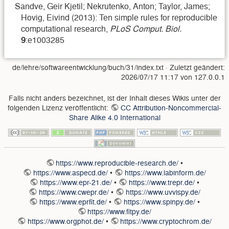
Sandve, Geir Kjetil; Nekrutenko, Anton; Taylor, James;
Hovig, Eivind (2013): Ten simple rules for reproducible
computational research,
PLoS Comput. Biol.
9
:e1003285
de/lehre/softwareentwicklung/buch/31/index.txt
· Zuletzt geändert:
2026/07/17 11:17
von
127.0.0.1
Falls nicht anders bezeichnet, ist der Inhalt dieses Wikis unter der
folgenden Lizenz veröffentlicht:
CC Attribution-Noncommercial-
Share Alike 4.0 International
https://www.reproducible-research.de/
•
https://www.aspecd.de/
•
https://www.labinform.de/
https://www.epr-21.de/
•
https://www.trepr.de/
•
https://www.cwepr.de/
•
https://www.uvvispy.de/
https://www.eprfit.de/
•
https://www.spinpy.de/
•
https://www.fitpy.de/
https://www.orgphot.de/
•
https://www.cryptochrom.de/