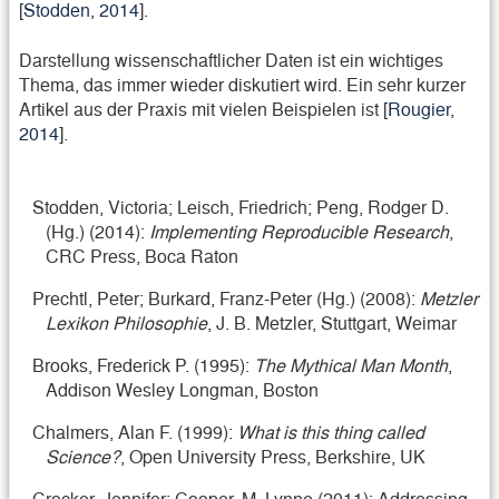
[
Stodden, 2014
].
Darstellung wissenschaftlicher Daten ist ein wichtiges
Thema, das immer wieder diskutiert wird. Ein sehr kurzer
Artikel aus der Praxis mit vielen Beispielen ist [
Rougier,
2014
].
Stodden, Victoria; Leisch, Friedrich; Peng, Rodger D.
(Hg.) (2014):
Implementing Reproducible Research
,
CRC Press, Boca Raton
Prechtl, Peter; Burkard, Franz-Peter (Hg.) (2008):
Metzler
Lexikon Philosophie
, J. B. Metzler, Stuttgart, Weimar
Brooks, Frederick P. (1995):
The Mythical Man Month
,
Addison Wesley Longman, Boston
Chalmers, Alan F. (1999):
What is this thing called
Science?
, Open University Press, Berkshire, UK
Crocker, Jennifer; Cooper, M. Lynne (2011): Addressing