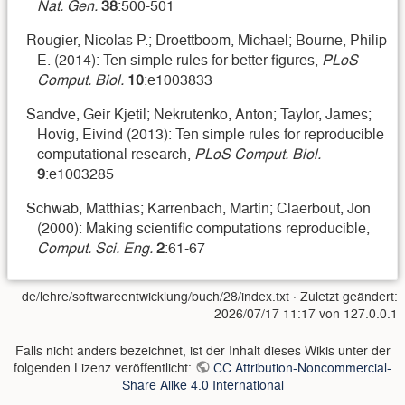
Nat. Gen.
38
:500-501
Rougier, Nicolas P.; Droettboom, Michael; Bourne, Philip
E. (2014): Ten simple rules for better figures,
PLoS
Comput. Biol.
10
:e1003833
Sandve, Geir Kjetil; Nekrutenko, Anton; Taylor, James;
Hovig, Eivind (2013): Ten simple rules for reproducible
computational research,
PLoS Comput. Biol.
9
:e1003285
Schwab, Matthias; Karrenbach, Martin; Claerbout, Jon
(2000): Making scientific computations reproducible,
Comput. Sci. Eng.
2
:61-67
de/lehre/softwareentwicklung/buch/28/index.txt
· Zuletzt geändert:
2026/07/17 11:17
von
127.0.0.1
Falls nicht anders bezeichnet, ist der Inhalt dieses Wikis unter der
folgenden Lizenz veröffentlicht:
CC Attribution-Noncommercial-
Share Alike 4.0 International