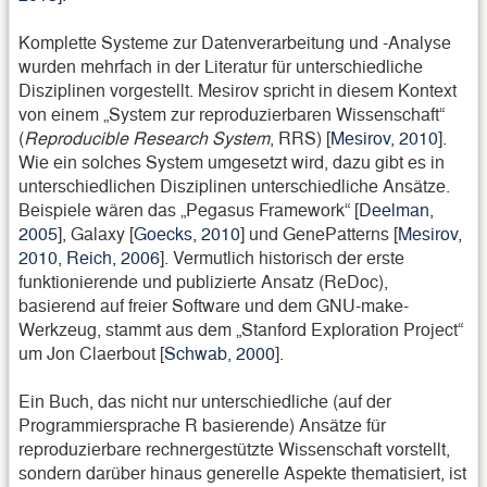
Komplette Systeme zur Datenverarbeitung und -Analyse
wurden mehrfach in der Literatur für unterschiedliche
Disziplinen vorgestellt. Mesirov spricht in diesem Kontext
von einem „System zur reproduzierbaren Wissenschaft“
(
Reproducible Research System
, RRS) [
Mesirov, 2010
].
Wie ein solches System umgesetzt wird, dazu gibt es in
unterschiedlichen Disziplinen unterschiedliche Ansätze.
Beispiele wären das „Pegasus Framework“ [
Deelman,
2005
], Galaxy [
Goecks, 2010
] und GenePatterns [
Mesirov,
2010
,
Reich, 2006
]. Vermutlich historisch der erste
funktionierende und publizierte Ansatz (ReDoc),
basierend auf freier Software und dem GNU-make-
Werkzeug, stammt aus dem „Stanford Exploration Project“
um Jon Claerbout [
Schwab, 2000
].
Ein Buch, das nicht nur unterschiedliche (auf der
Programmiersprache R basierende) Ansätze für
reproduzierbare rechnergestützte Wissenschaft vorstellt,
sondern darüber hinaus generelle Aspekte thematisiert, ist