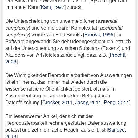
Der Blick auf die Wissenschaft als ein „System“ geht auf
Immanuel Kant [
Kant, 1997
] zurück.
Die Unterscheidung von unvermeidlicher (
essential
complexity
) und vermeidbarer Komplexität (
accidental
complexity
) wurde von Fred Brooks [
Brooks, 1995
] auf
Software angewandt. Sie geht ideengeschichtlich letztlich
auf die Unterscheidung zwischen Substanz (Essenz) und
Akzidens von Aristoteles zurück. Vgl. dazu z.B. [
Prechtl,
2008
].
Die Wichtigkeit der Reproduzierbarkeit von Auswertungen
ist ein Thema, das immer mal wieder durch die
wissenschaftliche Öffentlichkeit geistert, oftmals im
Zusammenhang mit aufgedecktem Betrug durch
Datenfälschung [
Crocker, 2011
,
Jasny, 2011
,
Peng, 2011
].
Ein lesenswerter Artikel, der sich mit der
Reproduzierbarkeit rechnergestützter Datenauswertung
befasst und zehn einfache Regeln aufstellt, ist [
Sandve,
2013
].