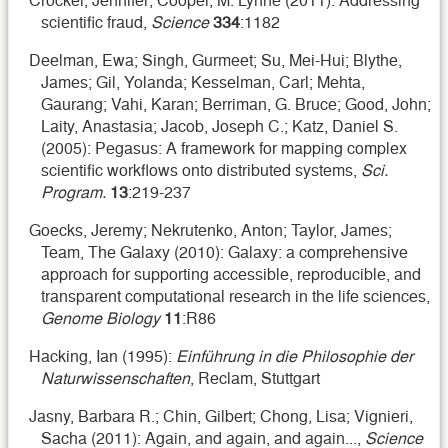
scientific fraud,
Science
334
:1182
Deelman, Ewa; Singh, Gurmeet; Su, Mei-Hui; Blythe,
James; Gil, Yolanda; Kesselman, Carl; Mehta,
Gaurang; Vahi, Karan; Berriman, G. Bruce; Good, John;
Laity, Anastasia; Jacob, Joseph C.; Katz, Daniel S.
(2005): Pegasus: A framework for mapping complex
scientific workflows onto distributed systems,
Sci.
Program.
13
:219-237
Goecks, Jeremy; Nekrutenko, Anton; Taylor, James;
Team, The Galaxy (2010): Galaxy: a comprehensive
approach for supporting accessible, reproducible, and
transparent computational research in the life sciences,
Genome Biology
11
:R86
Hacking, Ian (1995):
Einführung in die Philosophie der
Naturwissenschaften
, Reclam, Stuttgart
Jasny, Barbara R.; Chin, Gilbert; Chong, Lisa; Vignieri,
Sacha (2011): Again, and again, and again...,
Science