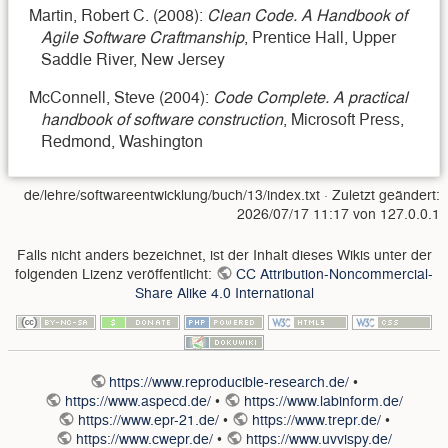
Martin, Robert C. (2008):
Clean Code. A Handbook of
Agile Software Craftmanship
, Prentice Hall, Upper
Saddle River, New Jersey
McConnell, Steve (2004):
Code Complete. A practical
handbook of software construction
, Microsoft Press,
Redmond, Washington
de/lehre/softwareentwicklung/buch/13/index.txt
· Zuletzt geändert:
2026/07/17 11:17
von
127.0.0.1
Falls nicht anders bezeichnet, ist der Inhalt dieses Wikis unter der
folgenden Lizenz veröffentlicht:
CC Attribution-Noncommercial-
Share Alike 4.0 International
https://www.reproducible-research.de/
•
https://www.aspecd.de/
•
https://www.labinform.de/
https://www.epr-21.de/
•
https://www.trepr.de/
•
https://www.cwepr.de/
•
https://www.uvvispy.de/