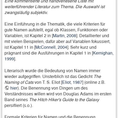
Eine kommentierte und handverlesene Liste mit
weiterführender Literatur zum Thema. Die Auswahl ist
zwangsläufig subjektiv.
Eine Einführung in die Thematik, die viele Kriterien für
gute Namen aufstellt, egal ob Klassen, Funktionen oder
Variablen, ist Kapitel 2 in [
Martin, 2008
]. Detaillierter und
mit vielen Beispielen, dafür aber auf Variablen fokussiert,
ist Kapitel 11 in [
McConnell, 2004
]. Sehr kurz und
prägnant sind die Ausführungen in Kapitel 1 in [
Kernighan,
1999
].
Literarisch wurde die Bedeutung von Namen immer
wieder aufgegriffen. Unsterblich ist das Gedicht
The
Naming of Cats
von T. S. Eliot [
Eliot, 1987
] (online z.B.
hier
). Die Benennung von Dingen um des
Verständnisses willen wird von Douglas Adams im ersten
Band seines
The Hitch Hiker's Guide to the Galaxy
persifliert (s.o.).
Formale Kriterien für Namen und die Benennung