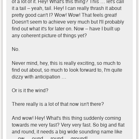
of a lot of it. Hey! What's this thing? This … let's call
it a tail – yeah, tail. Hey! I can really thrash it about
pretty good can't I? Wow! Wow! That feels great!
Doesn't seem to achieve very much but I'll probably
find out what it's for later on. Now – have I built up
any coherent picture of things yet?
No.
Never mind, hey, this is really exciting, so much to
find out about, so much to look forward to, I'm quite
dizzy with anticipation …
Or is it the wind?
There really is a lot of that now isn't there?
And wow! Hey! What's this thing suddenly coming
towards me very fast? Very very fast. So big and flat
and round, it needs a big wide sounding name like
… ow … ound … round … ground!