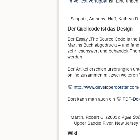
im Volltext verfügbar
ist. Eine unbed
Scopatz, Anthony; Huff, Kathryn D
Der Quellcode ist das Design
Der Essay „The Source Code Is the 
Martins Buch abgedruckt – und fand w
sehr lesenswert und behandelt Theme
werden.
Der Artikel erschien ursprünglich un
online zusammen mit zwei weiteren 
http://www.developerdotstar.com
Dort kann man auch ein
PDF-Doku
Martin, Robert C. (2003):
Agile Sof
Upper Saddle River, New Jersey
Wiki