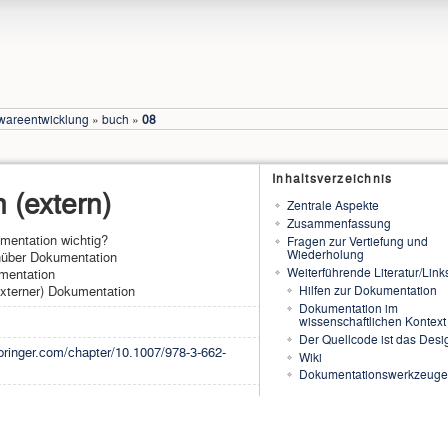
twareentwicklung
»
buch
»
08
Inhaltsverzeichnis
 (extern)
Zentrale Aspekte
Zusammenfassung
mentation wichtig?
Fragen zur Vertiefung und
Wiederholung
enüber Dokumentation
Weiterführende Literatur/Link
mentation
Hilfen zur Dokumentation
xterner) Dokumentation
Dokumentation im
wissenschaftlichen Kontext
Der Quellcode ist das Desi
.springer.com/chapter/10.1007/978-3-662-
Wiki
Dokumentationswerkzeug