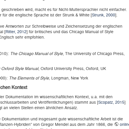
geschrieben wird, macht es für Nicht-Muttersprachler nicht einfacher.
r für die englische Sprache ist der Strunk & White [
Strunk, 2000
].
tive Antworten zur Schreibweise und Zeichensetzung der englischen
l [
Ritter, 2012
] für britisches und das Chicago Manual of Style
 Englisch sehr empfohlen.
2010):
The Chicago Manual of Style
, The University of Chicago Press,
 Oxford Style Manual
, Oxford University Press, Oxford, UK
2000):
The Elements of Style
, Longman, New York
ichen Kontext
der Dokumentation im wissenschaftlichen Kontext, u.a. mit den
schlussarbeiten und Veröffentlichungen) stammt aus [
Scopatz, 2015
]
gt an vielen Stellen einen ähnlichen Ansatz.
e Dokumentation und insgesamt gute wissenschaftliche Arbeit ist die
 Pflanzen-Hybriden“ von Gregor Mendel aus dem Jahr 1866, die
onlin