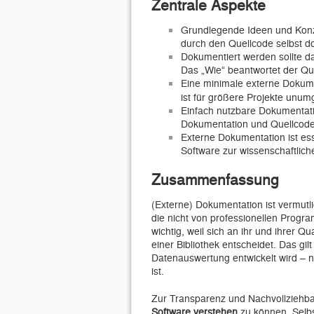
Zentrale Aspekte
Grundlegende Ideen und Konz
durch den Quellcode selbst d
Dokumentiert werden sollte d
Das „Wie“ beantwortet der Qu
Eine minimale externe Dokume
ist für größere Projekte unum
Einfach nutzbare Dokumentat
Dokumentation und Quellcode
Externe Dokumentation ist ess
Software zur wissenschaftlic
Zusammenfassung
(Externe) Dokumentation ist vermutl
die nicht von professionellen Progr
wichtig, weil sich an ihr und ihrer 
einer Bibliothek entscheidet. Das gil
Datenauswertung entwickelt wird – n
ist.
Zur Transparenz und Nachvollziehba
Software verstehen
zu können. Selbs