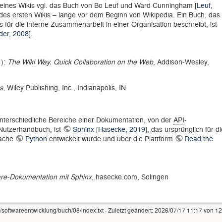
 eines Wikis vgl. das Buch von Bo Leuf und Ward Cunningham [
Leuf,
 des ersten Wikis – lange vor dem Beginn von Wikipedia. Ein Buch, das
 für die interne Zusammenarbeit in einer Organisation beschreibt, ist
er, 2008
].
1):
The Wiki Way. Quick Collaboration on the Web
, Addison-Wesley,
s
, Wiley Publishing, Inc., Indianapolis, IN
nterschiedliche Bereiche einer Dokumentation, von der
API
-
 Nutzerhandbuch, ist
Sphinx
[
Hasecke, 2019
], das ursprünglich für di
rache
Python
entwickelt wurde und über die Plattform
Read the
re-Dokumentation mit Sphinx
, hasecke.com, Solingen
/softwareentwicklung/buch/08/index.txt
· Zuletzt geändert:
2026/07/17 11:17
von
12