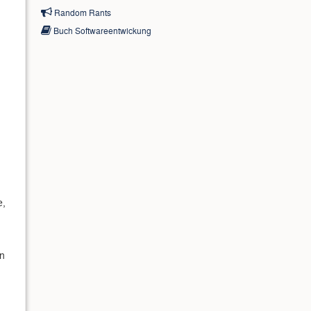
Random Rants
Buch Softwareentwickung
e,
en