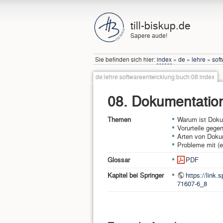
till-biskup.de
Sapere aude!
Sie befinden sich hier:
index
»
de
»
lehre
»
sof
de:lehre:softwareentwicklung:buch:08:index
08. Dokumentation
Themen
Warum ist Doku
Vorurteile geg
Arten von Doku
Probleme mit (e
Glossar
PDF
Kapitel bei Springer
https://link
71607-6_8