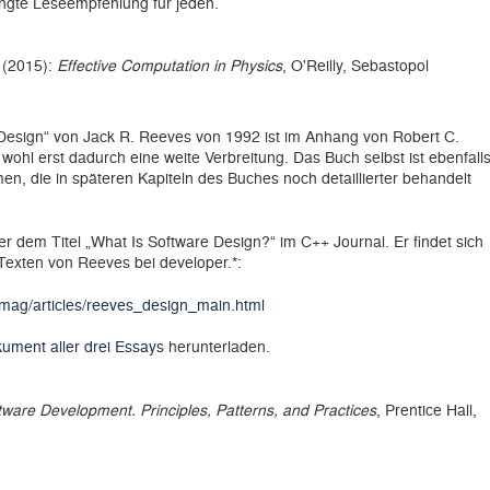
ingte Leseempfehlung für jeden.
. (2015):
Effective Computation in Physics
, O'Reilly, Sebastopol
Design“ von Jack R. Reeves von 1992 ist im Anhang von Robert C.
ohl erst dadurch eine weite Verbreitung. Das Buch selbst ist ebenfall
n, die in späteren Kapiteln des Buches noch detaillierter behandelt
ter dem Titel „What Is Software Design?“ im C++ Journal. Er findet sich
Texten von Reeves bei developer.*:
/mag/articles/reeves_design_main.html
ment aller drei Essays
herunterladen.
tware Development. Principles, Patterns, and Practices
, Prentice Hall,