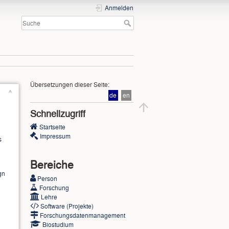
Anmelden
Übersetzungen dieser Seite:
de
en
Schnellzugriff
Startseite
Impressum
s
Bereiche
gn
Person
Forschung
e
Lehre
Software (Projekte)
Forschungsdatenmanagement
Biostudium