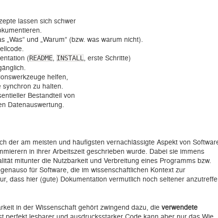
epte lassen sich schwer
okumentieren.
as „Was“ und „Warum“ (bzw. was warum nicht).
ellcode.
ntation (
,
, erste Schritte)
README
INSTALL
gänglich.
ionswerkzeuge helfen,
 synchron zu halten.
entieller Bestandteil von
hen Datenauswertung.
ich der am meisten und häufigsten vernachlässigte Aspekt von Softwar
ammierern in ihrer Arbeitszeit geschrieben wurde. Dabei sie immens
Qualität mitunter die Nutzbarkeit und Verbreitung eines Programms bzw.
t genauso für Software, die im wissenschaftlichen Kontext zur
ur, dass hier (gute) Dokumentation vermutlich noch seltener anzutreff
rkeit in der Wissenschaft gehört zwingend dazu, die
verwendete
t perfekt lesbarer und ausdrucksstarker Code kann aber nur das Wie,