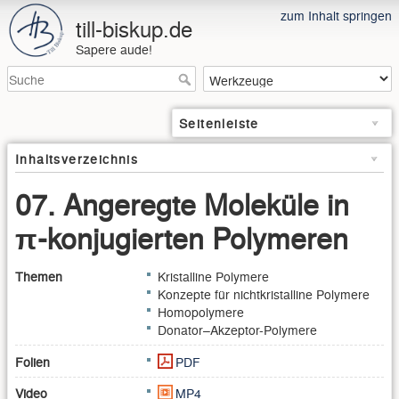
zum Inhalt springen
till-biskup.de
Sapere aude!
Seitenleiste
Inhaltsverzeichnis
07. Angeregte Moleküle in
π-konjugierten Polymeren
Themen
Kristalline Polymere
Konzepte für nichtkristalline Polymere
Homopolymere
Donator–Akzeptor-Polymere
Folien
PDF
Video
MP4