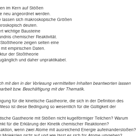
en im Kern auf Stößen
e neu angeordnet werden.
ie lassen sich makroskopische Größen
kroskopisch deuten.
ert wichtige Bausteine
ändnis chemischer Reaktivität.
Stoßtheorie zeigen selten eine
 mit empirischen Daten.
ektur der Stoßtheorie
 zugänglich und daher unpraktikabel.
h mit den in der Vorlesung vermittelten Inhalten beantworten lassen
arbeit bzw. Beschäftigung mit der Thematik.
gung für die kinetische Gastheorie, die sich in der Definition des
ieso ist diese Bedingung so wesentlich für die Gültigkeit der
tische Gastheorie mit Stößen nicht kugelförmiger Teilchen? Warum
änkt für die Erklärung der Kinetik chemischer Reaktionen?
aktion, wenn zwei Atome mit ausreichend Energie aufeinanderstoßen?
i Molekülen nicht auf und wie lässt es sich für Atome umgehen?