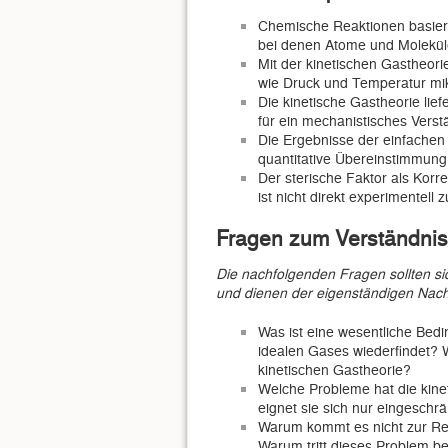
Chemische Reaktionen basier
bei denen Atome und Molekül
Mit der kinetischen Gastheor
wie Druck und Temperatur mi
Die kinetische Gastheorie lief
für ein mechanistisches Verst
Die Ergebnisse der einfachen 
quantitative Übereinstimmung
Der sterische Faktor als Korr
ist nicht direkt experimentell
Fragen zum Verständnis
Die nachfolgenden Fragen sollten sic
und dienen der eigenständigen Nach
Was ist eine wesentliche Bedin
idealen Gases wiederfindet? W
kinetischen Gastheorie?
Welche Probleme hat die kine
eignet sie sich nur eingeschr
Warum kommt es nicht zur Re
Warum tritt dieses Problem be