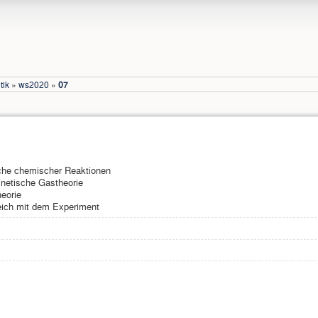
tik
»
ws2020
»
07
che chemischer Reaktionen
kinetische Gastheorie
eorie
eich mit dem Experiment