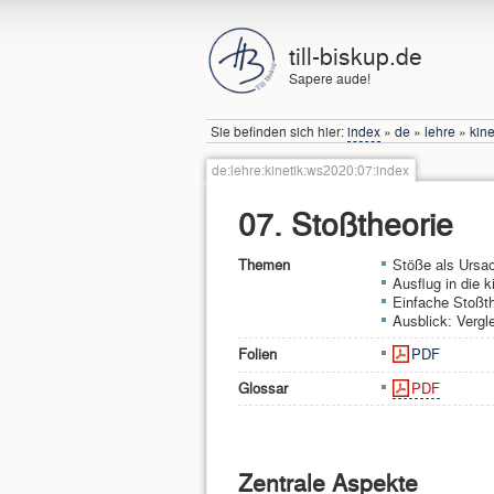
till-biskup.de
Sapere aude!
Sie befinden sich hier:
index
»
de
»
lehre
»
kine
de:lehre:kinetik:ws2020:07:index
07. Stoßtheorie
Themen
Stöße als Ursa
Ausflug in die 
Einfache Stoßth
Ausblick: Vergl
Folien
PDF
Glossar
PDF
Zentrale Aspekte