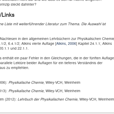
inzip steckt dahinter?
/Links
 Liste mit weiterführender Literatur zum Thema. Die Auswahl ist
 Nachlesen in den allgemeinen Lehrbüchern zur Physikalischen Chemie
5.1/2, 6.4.1/2; Atkins vierte Auflage [
Atkins, 2006
] Kapitel 24.1.1; Atkins
 20.1.1 und 22.1.1.
s enthält ein paar Fehler in den Gleichungen, die in der fünften Auflage
rallele Lektüre beider Auflagen für ein tieferes Verständnis der
aus zu empfehlen.
2006):
Physikalische Chemie
, Wiley-VCH, Weinheim
2013):
Physikalische Chemie
, Wiley-VCH, Weinheim
im (2012):
Lehrbuch der Physikalischen Chemie
, Wiley-VCH, Weinhei